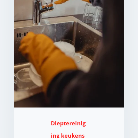
Dieptereinig
ing keukens